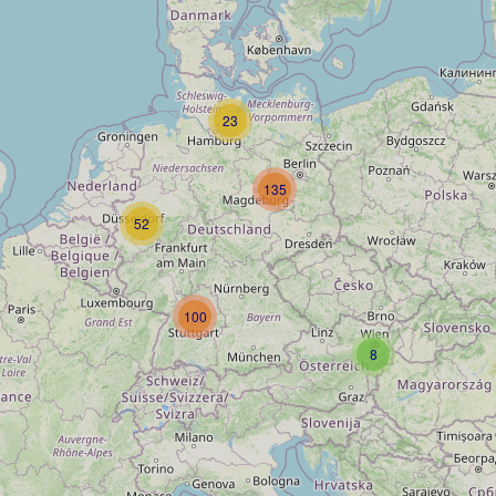
23
135
52
100
8