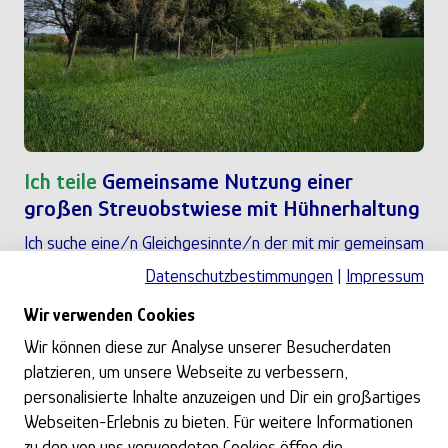
Ich teile
Gemeinsame Nutzung einer
großen Streuobstwiese mit Hühnerhaltung
Ich suche eine/n Gleichgesinnte/n der mit mir gemeinsam
eine...
Datenschutzbestimmungen
|
Impressum
Datum:
26.07.2026
Wir verwenden Cookies
Ort:
Oberbechingen
Wir können diese zur Analyse unserer Besucherdaten
platzieren, um unsere Webseite zu verbessern,
personalisierte Inhalte anzuzeigen und Dir ein großartiges
Zur Anzeige
Webseiten-Erlebnis zu bieten. Für weitere Informationen
zu den von uns verwendeten Cookies öffne die