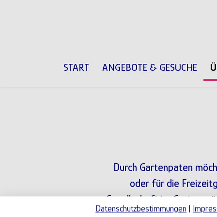
Direkt zum Inhalt
MAIN NAVIGATION
START
ANGEBOTE & GESUCHE
Ü
Durch Gartenpaten möcht
oder für die Freizeit
Gesellschaft im Garten wü
Datenschutzbestimmungen
|
Impre