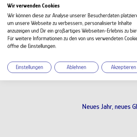
Wir sind überzeugt, dass die gemeinschaftl
Wir verwenden Cookies
ökologischen Aufwertung der Kulturlandsc
Wir können diese zur Analyse unserer Besucherdaten platzier
Menschen unterschiedlicher Generationen u
um unsere Webseite zu verbessern, personalisierte Inhalte
Grundstein für Freundschaften gelegt.
anzuzeigen und Dir ein großartiges Webseiten-Erlebnis zu bie
Für weitere Informationen zu den von uns verwendeten Cooki
Gartenpaten hat damit einen breiten Fokus.
öffne die Einstellungen.
hängt ganz von der Gestaltung durch unsere
Wir freuen uns drauf!
Einstellungen
Ablehnen
Akzeptieren
Neues Jahr, neues Gl